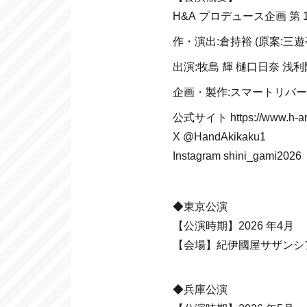
H&A プロデュース企画 第 
作・演出:倉持裕 (原案:三
出演:牧島 輝 樋口日奈 浅
企画・製作:スマートリバ
公式サイト https://www.h-and
X @HandAkikaku1
Instagram shini_gami2026
◆東京公演
【公演時期】2026 年4月
【会場】紀伊國屋サザンシ
◆兵庫公演