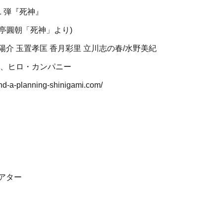
1 弾『死神』
遊亭圓朝「死神」より)
利陽介 玉置孝匡 香月彩里 立川志の春/水野美紀
ー、ヒロ・カンパニー
-a-planning-shinigami.com/
アター