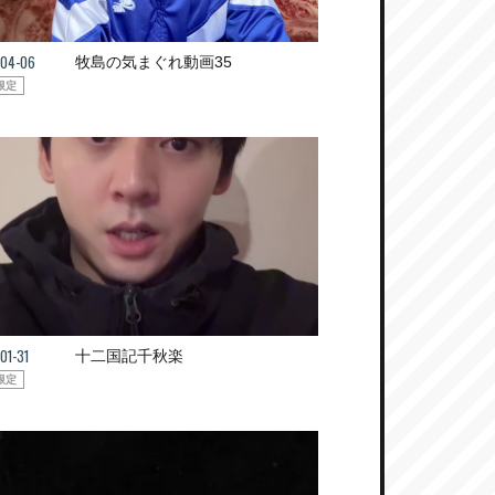
04-06
牧島の気まぐれ動画35
限定
01-31
十二国記千秋楽
限定