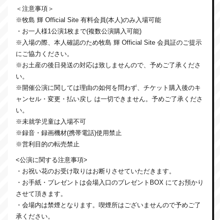
＜注意事項＞
※牧島 輝 Official Site 有料会員(本人)のみ入場可能
・お一人様1公演1枚まで(複数公演購入可能)
※入場の際、本人確認のため牧島 輝 Official Site 会員証のご提示
にご協力ください。
※お土産の後日発送の対応は致しませんので、予めご了承くださ
い。
※開催公演に関しては理由の如何を問わず、チケット購入後のキ
ャンセル・変更・払い戻し は一切できません。予めご了承くださ
い。
※未就学児童は入場不可
※録音・録画機材(携帯電話)使用禁止
※営利目的の転売禁止
<公演に関する注意事項>
・お祝い花のお受け取りはお断りさせていただきます。
・お手紙・プレゼントは会場入口のプレゼントBOX にてお預かり
させて頂きます。
・会場内は禁煙となります。喫煙所はございませんので予めご了
承ください。