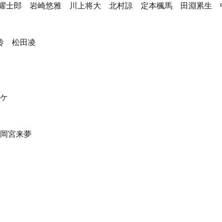
耀士郎 岩崎悠雅 川上将大 北村諒 定本楓馬 田淵累生 
 玲 松田凌
ュケ
 岡宮来夢