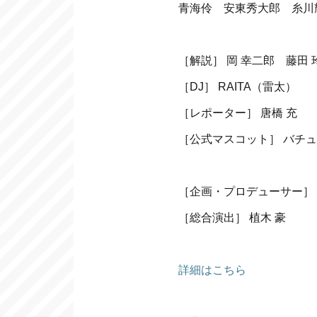
青海伶 安東秀大郎 糸川
［解説］ 岡 幸二郎 藤田
［DJ］ RAITA（雷太）
［レポーター］ 唐橋 充
［公式マスコット］ バチ
［企画・プロデューサー］
［総合演出］ 植木 豪
詳細はこちら