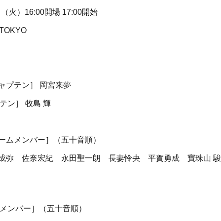
火）16:00開場 17:00開始
TOKYO
 キャプテン］ 岡宮来夢
プテン］ 牧島 輝
S チームメンバー］（五十音順）
成弥 佐奈宏紀 永田聖一朗 長妻怜央 平賀勇成 寶珠山 
チームメンバー］（五十音順）