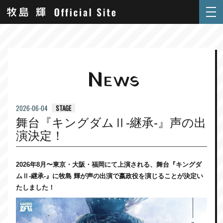
N
EWS
STAGE
2026-06-04
舞台『キングダムⅡ-継承-』声の出
演決定！
2026年8月〜東京・大阪・福岡にて上演される、舞台『キングダ
ムⅡ-継承-』に牧島 輝が声の出演で嬴政役を演じることが決定い
たしました！