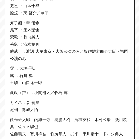
羌瘣 ：山本千尋
龐煖 ：東 啓介／章平
河了貂：華 優希
尾平 ：元木聖也
蒙毅 ：竹内將人
羌象 ：清水葉月
蒙武 ：渡辺 大※東京・大阪公演のみ／飯作雄太郎※大阪・福岡
公演のみ
摎 ：大塚千弘
騰 ：石川 禅
王騎：山口祐一郎
嬴政（声）：小関裕太／牧島 輝
カイネ：森 莉那
尾到：篠崎大悟
飯作雄太郎 内海一弥 奥脇大樹 鹿糠友和 木村和磨 粂川暁
典 佐々木駿也
佐藤義夫 寒川祥吾 竹廣隼人 兆平 東川泰千 ドルジ勇大