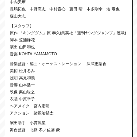
中内天摩
長嶋拓也 中野高志 中村音心 藤田 晴 本多剛幸 湊 竜也
森山大志
【スタッフ】
原作 「キングダム」原 泰久(集英社「週刊ヤングジャンプ」連載)
脚本 笠浦静花
演出 山田和也
音楽 KOHTA YAMAMOTO
音楽監督・編曲・オーケストレーション 深澤恵梨香
美術 松井るみ
照明 高見和義
音響 山本浩一
映像 栗山聡之
衣裳 中原幸子
ヘアメイク 宮内宏明
アクション 諸鍛冶裕太
演出助手 小貫流星
舞台監督 北條 孝／佐藤 豪