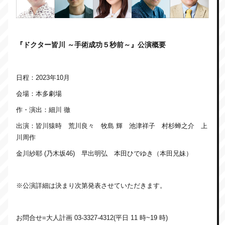
『ドクター皆川 ～手術成功５秒前～
』公演概要
日程：2023年10月
会場：本多劇場
作・演出：細川 徹
出演：皆川猿時 荒川良々 牧島 輝 池津祥子 村杉蝉之介 上
川周作
金川紗耶 (乃木坂46) 早出明弘 本田ひでゆき（本田兄妹）
※公演詳細は決まり次第発表させていただきます。
お問合せ=大人計画 03-3327-4312(平日 11 時~19 時)