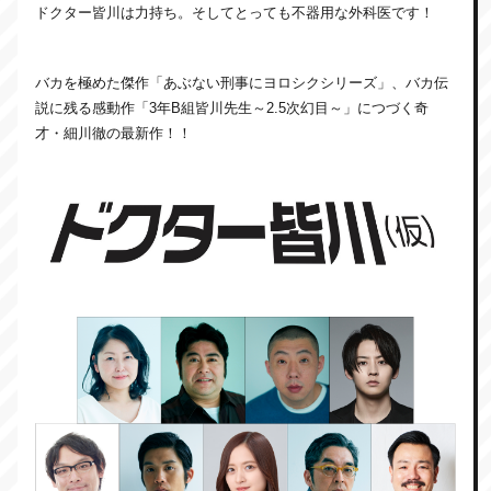
ドクター皆川は力持ち。そしてとっても不器用な外科医です！
バカを極めた傑作「あぶない刑事にヨロシクシリーズ」、バカ伝
説に残る感動作「3年B組皆川先生～2.5次幻目～」につづく奇
才・細川徹の最新作！！