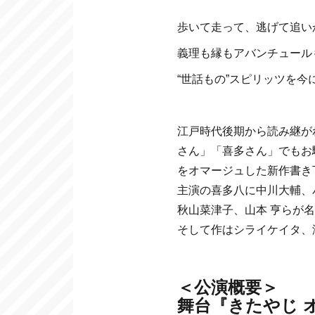
歩いて走って、逃げて追い
義理も縁もアバンチュール
“世話もの”スピリッツを
江戸時代後期から読み継が
さん」「喜多さん」でもお
をオマージュした新作書き
主演の喜多八に中川大輔、
秋山菜津子、山本 亨らが
そして作はシライケイタ、
＜公演概要＞
舞台『きたやじ 