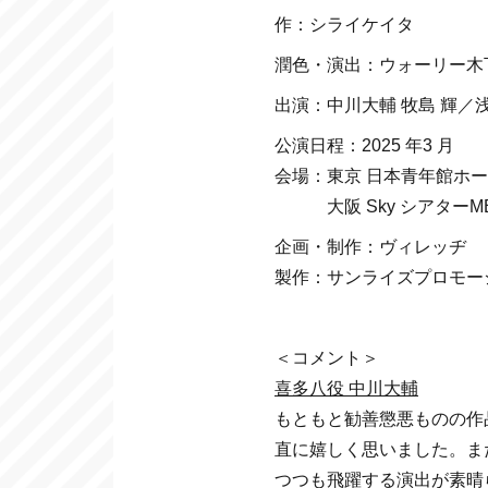
作：シライケイタ
潤色・演出：ウォーリー木
出演：中川大輔 牧島 輝／
公演日程：2025 年3 月
会場：東京 日本青年館ホ
大阪 Sky シアターM
企画・制作：ヴィレッヂ
製作：サンライズプロモー
＜コメント＞
喜多八役 中川大輔
もともと勧善懲悪ものの作
直に嬉しく思いました。ま
つつも飛躍する演出が素晴