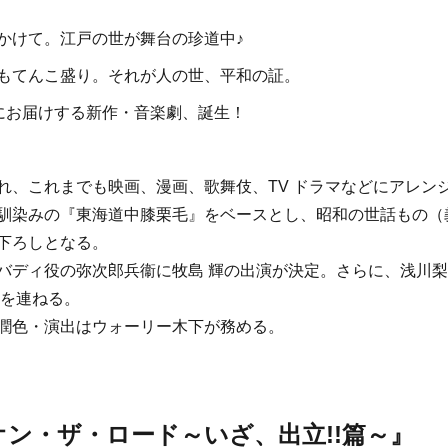
かけて。江戸の世が舞台の珍道中♪
もてんこ盛り。それが人の世、平和の証。
今にお届けする新作・音楽劇、誕生！
れ、これまでも映画、漫画、歌舞伎、TV ドラマなどにアレン
馴染みの『東海道中膝栗毛』をベースとし、昭和の世話もの（
下ろしとなる。
バディ役の弥次郎兵衞に牧島 輝の出演が決定。さらに、浅川
名を連ねる。
潤色・演出はウォーリー木下が務める。
オン・ザ・ロード～いざ、出立!!篇～』