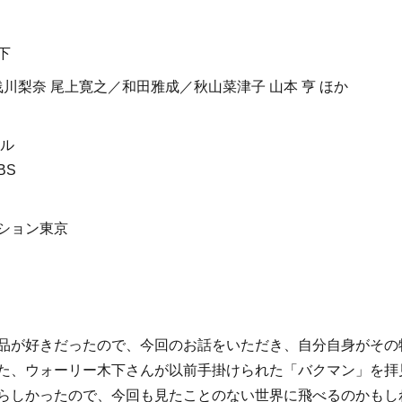
下
浅川梨奈 尾上寛之／和田雅成／秋山菜津子 山本 亨 ほか
ール
BS
ション東京
品が好きだったので、今回のお話をいただき、自分自身がその
た、ウォーリー木下さんが以前手掛けられた「バクマン」を拝
らしかったので、今回も見たことのない世界に飛べるのかもし