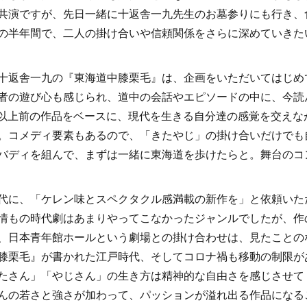
共演ですが、先日一緒に十返舎一九先生のお墓参りにも行き、
の半年間で、二人の掛け合いや信頼関係をさらに深めていきた
十返舎一九の『東海道中膝栗毛』は、企画をいただいてはじめ
者の遊び心も感じられ、道中の会話やエピソードの中に、今読
 年以上前の作品をベースに、現代を生きる自分達の感覚を交え
。コメディ要素もあるので、「きたやじ」の掛け合いだけでも
バディを組んで、まずは一緒に東海道を歩けたらと。舞台のコ
代に、「ケレン味とスペクタクル感満載の新作を」と依頼いた
情もの時代劇はあまりやってこなかったジャンルでしたが、作
、日本青年館ホールという劇場との掛け合わせは、見たことの
膝栗毛』が書かれた江戸時代、そしてコロナ禍も移動の制限が
たさん」「やじさん」の生き方は精神的な自由さを感じさせて
んの若さと強さが加わって、パッションが溢れ出る作品になる