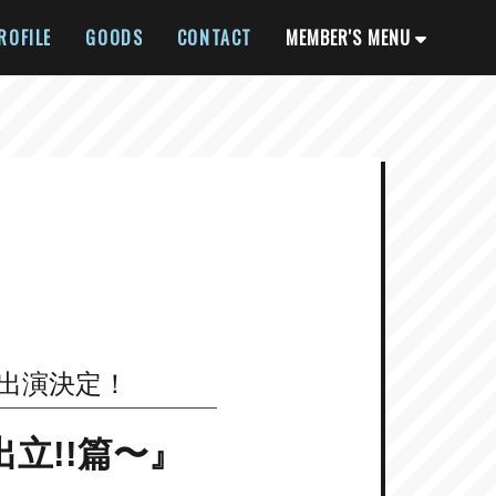
ROFILE
GOODS
CONTACT
MEMBER'S MENU
に出演決定！
⽴!!篇〜』