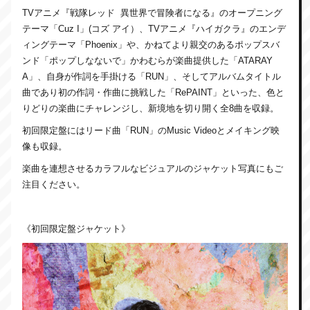
TVアニメ『戦隊レッド 異世界で冒険者になる』のオープニング
テーマ「Cuz I」(コズ アイ）、TVアニメ『ハイガクラ』のエンデ
ィングテーマ「Phoenix」や、かねてより親交のあるポップスバ
ンド「ポップしなないで」かわむらが楽曲提供した「ATARAY
A」、自身が作詞を手掛ける「RUN」、そしてアルバムタイトル
曲であり初の作詞・作曲に挑戦した「RePAINT」といった、色と
りどりの楽曲にチャレンジし、新境地を切り開く全8曲を収録。
初回限定盤にはリード曲「RUN」のMusic Videoとメイキング映
像も収録。
楽曲を連想させるカラフルなビジュアルのジャケット写真にもご
注目ください。
《初回限定盤ジャケット》