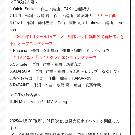
＜CD収録内容＞
1.Origin Seeker 作曲・編曲 : T4K・加藤冴人
2.RUN 作詞：牧島 輝 作曲・編曲 : 加藤冴人
＊リード曲
3.Cuz I 作詞：藤林聖子 作曲 : 吉田 司 / Tsubasa 編曲 : Tsub
asa
＊2025年1月クールTVアニメ『戦隊レッド 異世界で冒険者にな
る』オープニングテーマ
4.Phoenix 作詞：安田尊行 作曲・編曲：ミライショウ
＊TVアニメ『ハイガクラ』エンディングテーマ
5.Solitude 作詞・作曲・編曲：筑間茂之
6.ATARAYA 作詞・作曲・編曲：かわむら(ポップしなないで)
7.多分僕らは 作詞・作曲・編曲：HAMA-kgn
8.RePAINT 作詞・作曲：牧島 輝 編曲：安斎孝秋
＜DVD収録内容＞
RUN Music Video / MV Making
2025年1月20日(月)、21日(火)には発売記念イベントを開催しま
す！
バンドル限定盤の販売や対象各店舗にて購入特典も決定しており