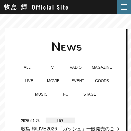
N
EWS
ALL
TV
RADIO
MAGAZINE
LIVE
MOVIE
EVENT
GOODS
MUSIC
FC
STAGE
2026-04-24
LIVE
牧島 輝LIVE2026 「ガッシュ」一般発売のご