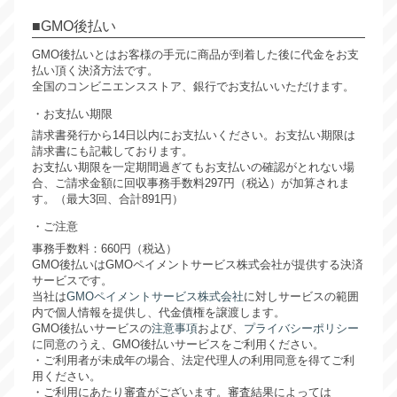
GMO後払い
GMO後払いとはお客様の手元に商品が到着した後に代金をお支
払い頂く決済方法です。
全国のコンビニエンスストア、銀行でお支払いいただけます。
お支払い期限
請求書発行から14日以内にお支払いください。お支払い期限は
請求書にも記載しております。
お支払い期限を一定期間過ぎてもお支払いの確認がとれない場
合、ご請求金額に回収事務手数料297円（税込）が加算されま
す。（最大3回、合計891円）
ご注意
事務手数料：660円（税込）
GMO後払いはGMOペイメントサービス株式会社が提供する決済
サービスです。
当社は
GMOペイメントサービス株式会社
に対しサービスの範囲
内で個人情報を提供し、代金債権を譲渡します。
GMO後払いサービスの
注意事項
および、
プライバシーポリシー
に同意のうえ、GMO後払いサービスをご利用ください。
・ご利用者が未成年の場合、法定代理人の利用同意を得てご利
用ください。
・ご利用にあたり審査がございます。審査結果によっては