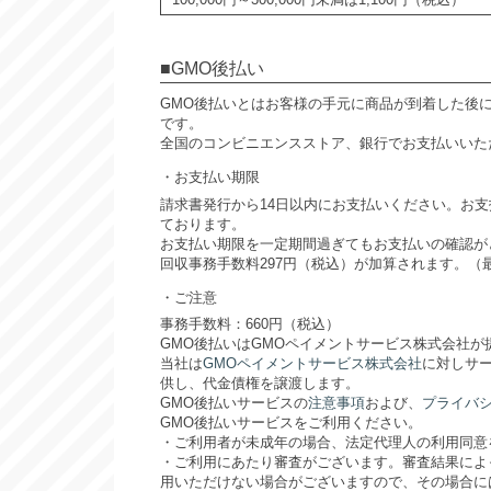
GMO後払い
GMO後払いとはお客様の手元に商品が到着した後
です。
全国のコンビニエンスストア、銀行でお支払いいた
お支払い期限
請求書発行から14日以内にお支払いください。お
ております。
お支払い期限を一定期間過ぎてもお支払いの確認が
回収事務手数料297円（税込）が加算されます。（最
ご注意
事務手数料：660円（税込）
GMO後払いはGMOペイメントサービス株式会社が
当社は
GMOペイメントサービス株式会社
に対しサ
供し、代金債権を譲渡します。
GMO後払いサービスの
注意事項
および、
プライバ
GMO後払いサービスをご利用ください。
・ご利用者が未成年の場合、法定代理人の利用同意
・ご利用にあたり審査がございます。審査結果によ
用いただけない場合がございますので、その場合に