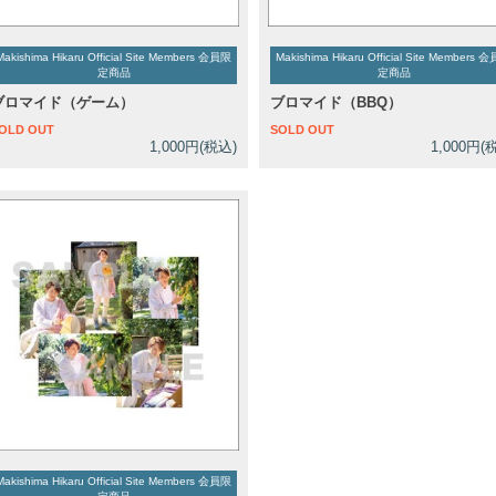
Makishima Hikaru Official Site Members 会員限
Makishima Hikaru Official Site Members 
定商品
定商品
ブロマイド（ゲーム）
ブロマイド（BBQ）
OLD OUT
SOLD OUT
1,000円(税込)
1,000円(
Makishima Hikaru Official Site Members 会員限